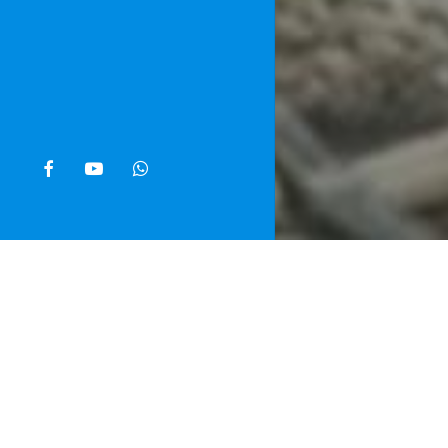
facebook
youtube
whatsapp
Home
»
Noti
Uno sciopero,
venerdì agli