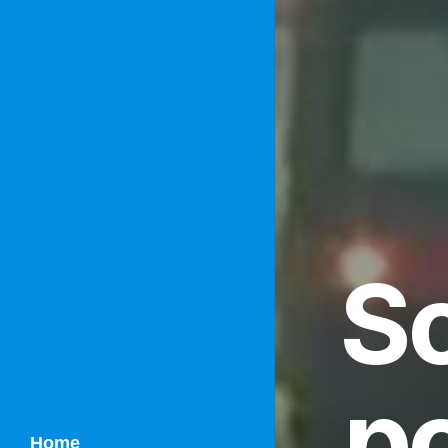
Sc
po
Home