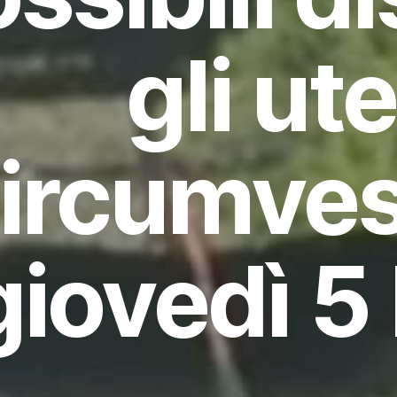
gli ut
ircumve
giovedì 5