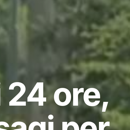
 24 ore,
isagi per