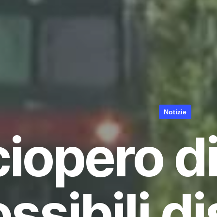
Notizie
iopero di
ssibili d