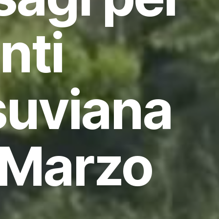
enti
suviana
 Marzo