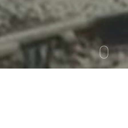
zie
»
Sciopero di 24 ore, possibili disagi per g
 distribuito sull’intero arco giornaliero, potrebbe 
 utenti che si servono dei treni della Circumvesuv