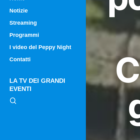
Notizie
Streaming
Programmi
Campania Sport
I video del Peppy Night
C
Vg21
Contatti
Vg21 Mattina
LA TV DEI GRANDI
EVENTI
search