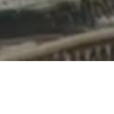
li utenti Circumvesuviana giovedì 5 Marzo
rendere molto complicati gli spostamenti di
iana. Come fa sapere l’Ente Autonomo