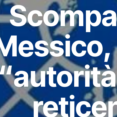
Scompar
Messico, 
“autorità
retice