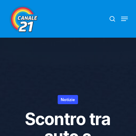
Skip
search
Menu
to
main
content
Notizie
Scontro tra