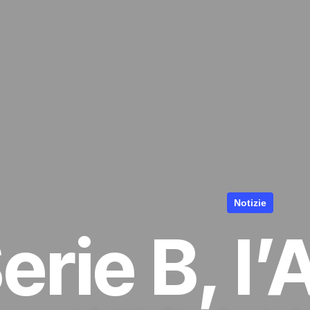
Notizie
erie B, l’