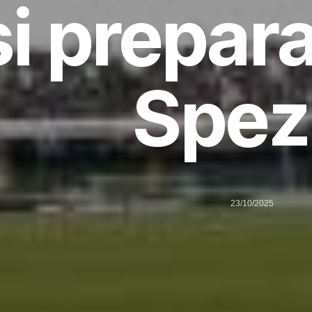
si prepara
Spez
23/10/2025