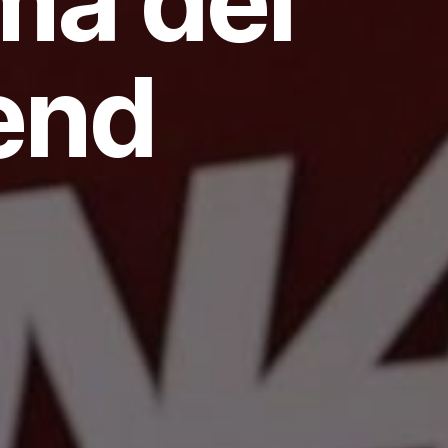
ma del
end