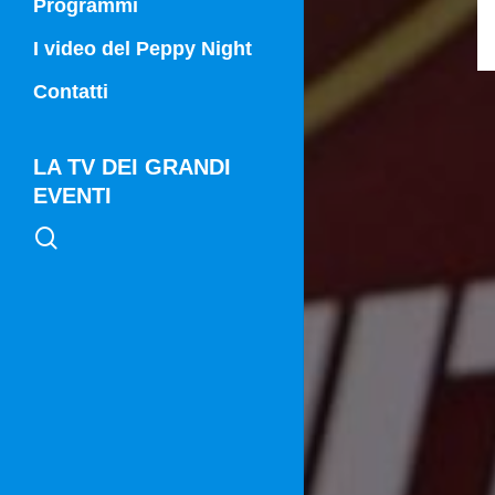
Programmi
Campania Sport
I video del Peppy Night
Vg21
Contatti
Vg21 Mattina
LA TV DEI GRANDI
EVENTI
search