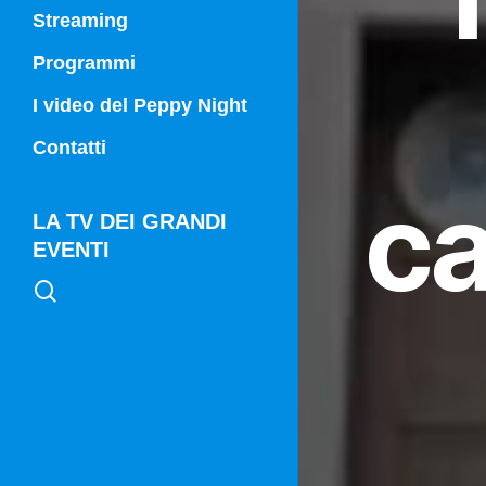
Streaming
Programmi
Campania Sport
I video del Peppy Night
Vg21
Contatti
Vg21 Mattina
ca
LA TV DEI GRANDI
EVENTI
search