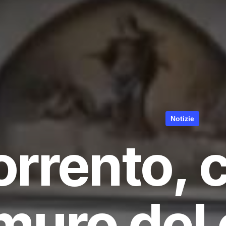
Notizie
orrento, 
muro del 