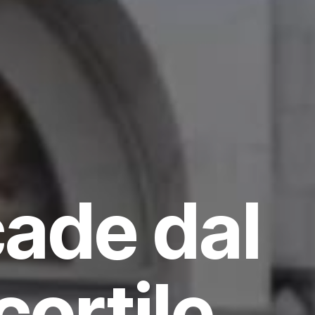
cade dal
cortile