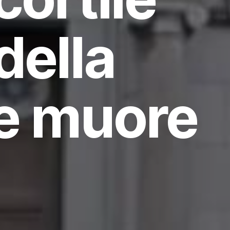
della
 e muore