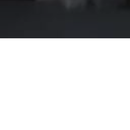
o della cattedrale e muore
, nel cortile interno della cattedrale dei
itato dal muro perimetrale. L’uomo stava
Con ogni probabilità stava effettuando la
to i carabinieri della stazione di Sorrento e,
Indagini in corso per ricostruire dinamica.