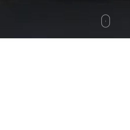
zie
»
Sorrento, cade dal muro del cortile intern
tale, stamattina a Sorrento. Intorno alle 10:45 circa
o e Giacomo, un 64enne di Massa Lubrense è precip
te rimuovendo delle erbacce ed è morto sul colpo. 
lberi e pulendo il terreno dalla vegetazione. Sul pos
, quelli del nucleo investigativo di Torre Annunziata. 