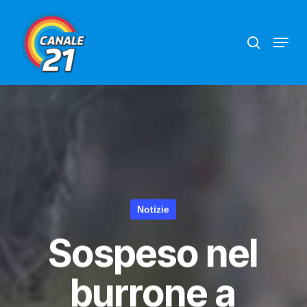
Skip
search
Menu
to
main
content
Notizie
Sospeso nel
burrone a