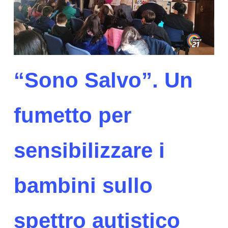
“Sono Salvo”. Un
fumetto per
sensibilizzare i
bambini sullo
spettro autistico