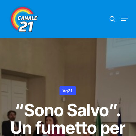
Skip
search
Menu
to
main
content
Vg21
“Sono Salvo”.
Un fumetto per