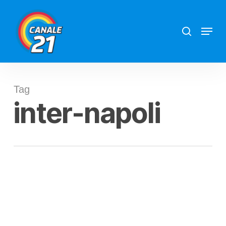
Skip
search
Menu
to
main
content
Tag
inter-napoli