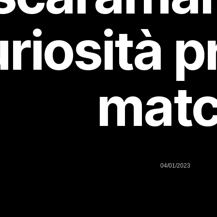
riosità p
mat
04/01/2023