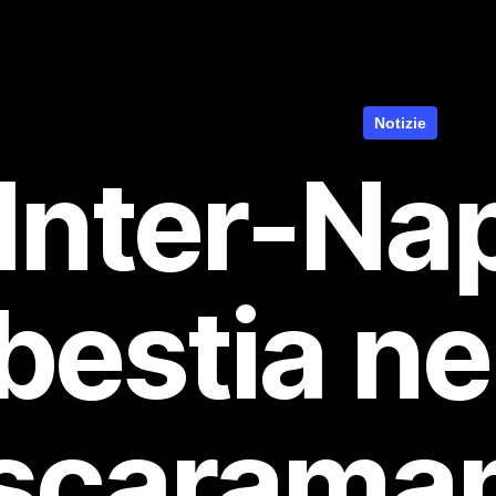
Notizie
Inter-Nap
bestia ne
scaraman