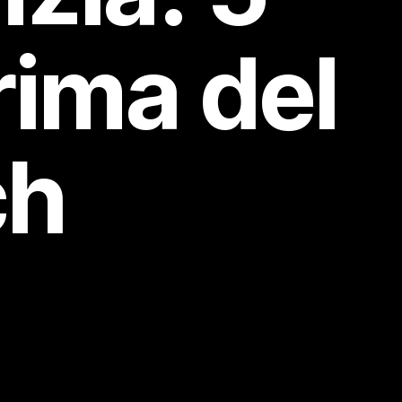
rima del
ch