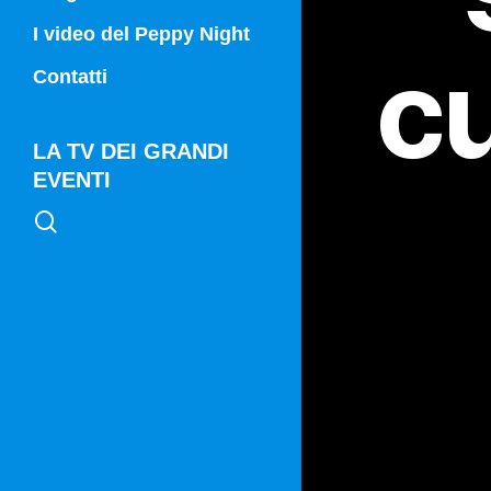
Campania Sport
I video del Peppy Night
cu
Vg21
Contatti
Vg21 Mattina
LA TV DEI GRANDI
EVENTI
search