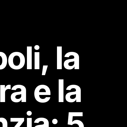
oli, la
ra e la
zia: 5