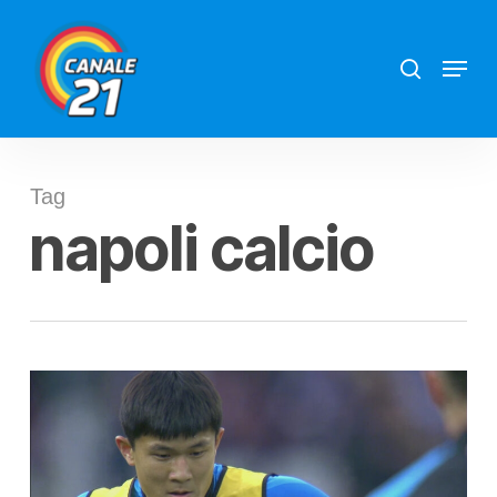
Skip
search
Menu
to
main
content
Tag
napoli calcio