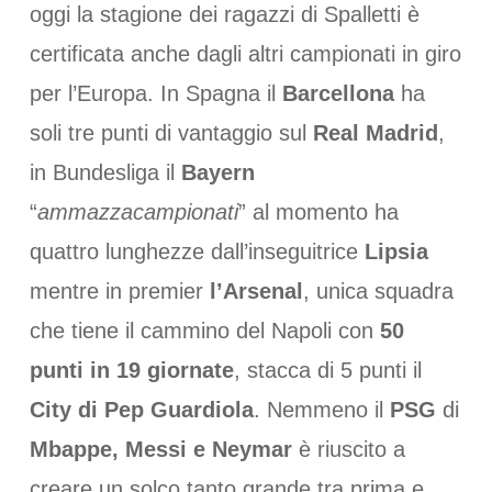
oggi la stagione dei ragazzi di Spalletti è
certificata anche dagli altri campionati in giro
per l’Europa. In Spagna il
Barcellona
ha
soli tre punti di vantaggio sul
Real Madrid
,
in Bundesliga il
Bayern
“
ammazzacampionati
” al momento ha
quattro lunghezze dall’inseguitrice
Lipsia
mentre in premier
l’Arsenal
, unica squadra
che tiene il cammino del Napoli con
50
punti in 19 giornate
, stacca di 5 punti il
City di Pep Guardiola
. Nemmeno il
PSG
di
Mbappe, Messi e Neymar
è riuscito a
creare un solco tanto grande tra prima e