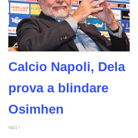
Calcio Napoli, Dela
prova a blindare
Osimhen
Vg21