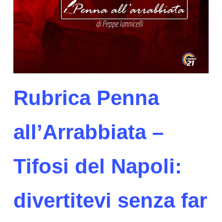
Rubrica Penna
all’Arrabbiata –
Tifosi del Napoli:
divertitevi senza far