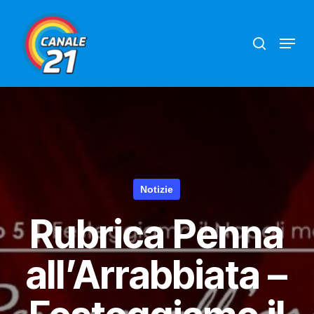
Skip
search
Menu
to
main
content
Notizie
Rubrica Penna
all’Arrabbiata –