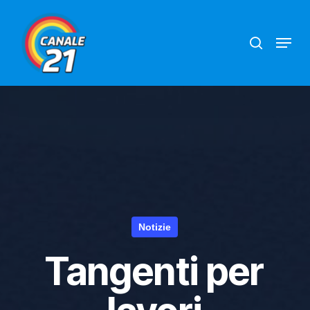
Skip
search
Menu
to
main
content
Notizie
Tangenti per