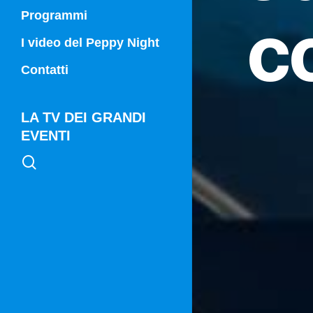
c
Programmi
Campania Sport
I video del Peppy Night
Vg21
Contatti
Vg21 Mattina
LA TV DEI GRANDI
EVENTI
search