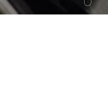
zie
»
Trovato morto nel Casertano, l’amico conf
 origini romene è stato fermato dai carabinieri su
’accusa di aver ucciso l’amico 20enne Vincenzo Ianni
Sessa Aurunca, nel Casertano. Il ragazzo ha confes
due coltellate, gettandolo dal terrazzo della sua ab
o il corpo con una coperta e altro materiale trovato
 di Caserta hanno sequestrato un coltello di 8 centi