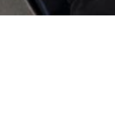
essa di averlo ucciso
 ordine della Procura di Santa Maria Capua
tti, il cui corpo è stato rinvenuto in una
sato di aver commesso il delitto colpendo
itazione nel cortile della casa attigua e
 sul posto. I carabinieri del Nucleo
metri. Ancora ignoto il motivo del gesto.