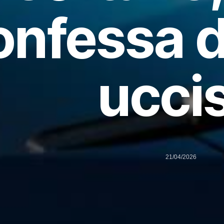
onfessa d
ucci
21/04/2026