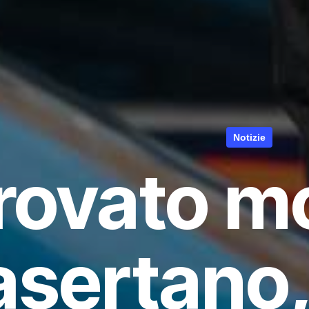
Notizie
rovato mo
sertano,