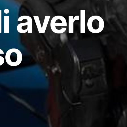
i averlo
so