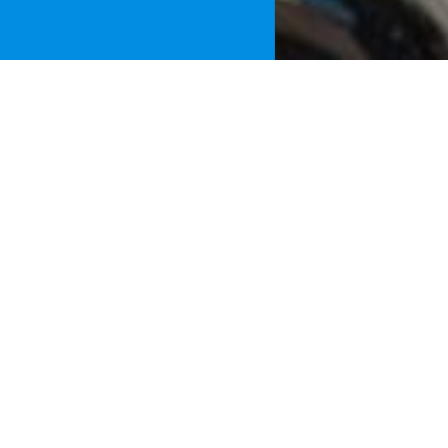
Home
»
Noti
Un 19enne di
Vetere, con l
frazione di 
Vincenzo con 
aver occultat
Investigativo