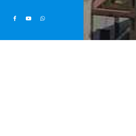
facebook
youtube
whatsapp
Home
»
Noti
Oltre sette m
Capodanno, E
di cui 3,7 mi
periodo (in 
in casa di p