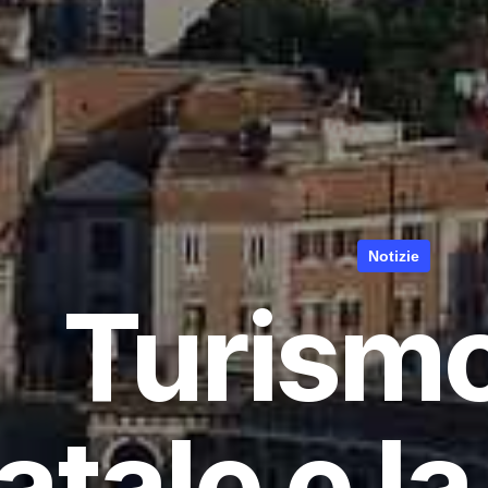
Notizie
Turismo
atale e l