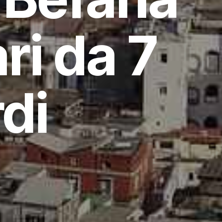
ari da 7
rdi