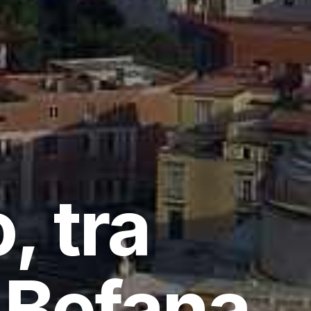
, tra
a Befana