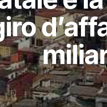
giro d’aff
milia
23/12/2025