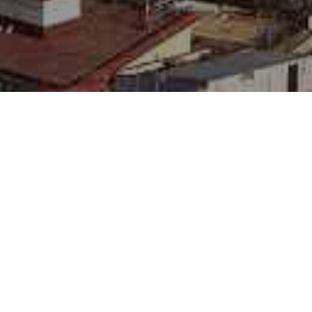
i da 7 miliardi
urismo delle festività natalizie, tra Natale,
io, saranno più di cinque milioni i turisti
iore ai 20 milioni, però, si muoveranno nel
orno o anche pernottamenti in seconde case o
alentemente da Francia, Germania, Spagna,