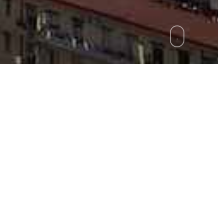
zie
»
Turismo, tra Natale e la Befana giro d’affar
iliardi di euro. A tanto ammonta il giro d’affari del t
pifania. Secondo la stima di Cna Turismo e Commerc
lioni gli italiani e 1,3 gli stranieri. In numero super
auto, in treno, in aereo, in nave) per gite di un gi
arenti e amici. I turisti stranieri arriveranno prev