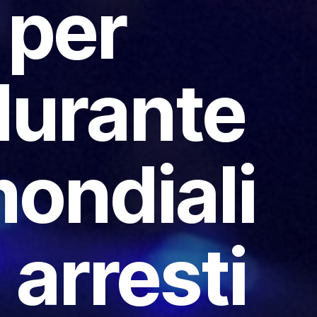
 per
durante
mondiali
arresti