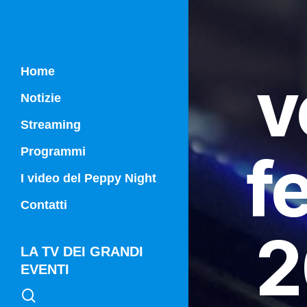
v
Home
Notizie
Streaming
f
Programmi
Campania Sport
I video del Peppy Night
Vg21
Contatti
Vg21 Mattina
2
LA TV DEI GRANDI
EVENTI
search