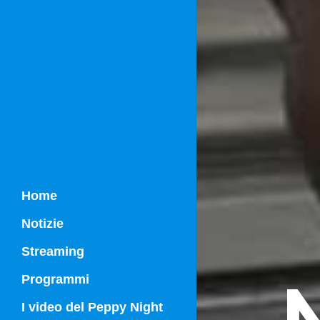
Home
Notizie
Streaming
N
Programmi
Campania Sport
I video del Peppy Night