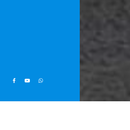
facebook
youtube
whatsapp
Home
»
Noti