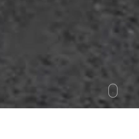
zie
»
Un cavallo in tangenziale a Napoli, paura t