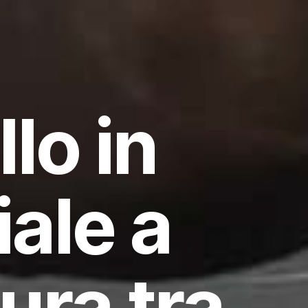
lo in
ale a
ura tra