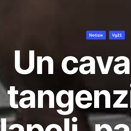
Notizie
Vg21
Un caval
tangenzi
apoli, pa