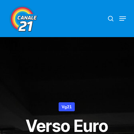
Skip
search
Menu
to
main
content
Vg21
Verso Euro