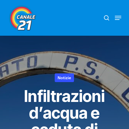
Skip
search
Menu
to
main
content
Notizie
Infiltrazioni
d’acqua e