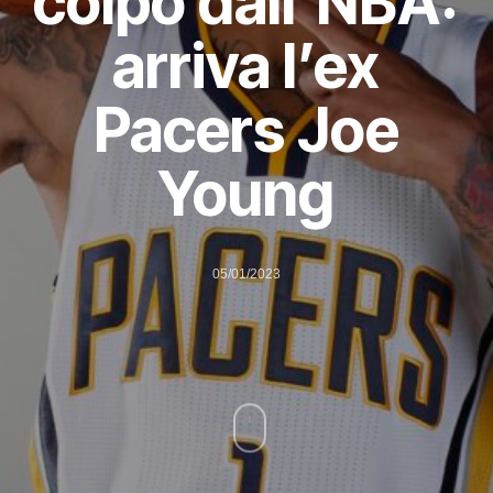
colpo dall’NBA:
arriva l’ex
Pacers Joe
Young
05/01/2023