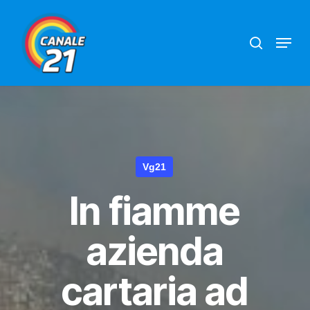
Skip
search
Menu
to
main
content
Vg21
In fiamme
azienda
cartaria ad