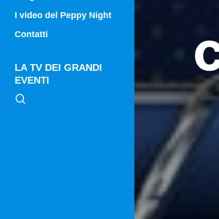
Campania Sport
I video del Peppy Night
c
Vg21
Contatti
Vg21 Mattina
LA TV DEI GRANDI
EVENTI
search