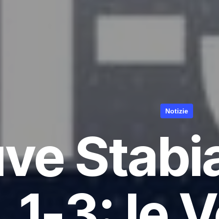
Notizie
ve Stabi
1-3: le 