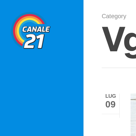
Skip
to
Category
V
main
content
LUG
09