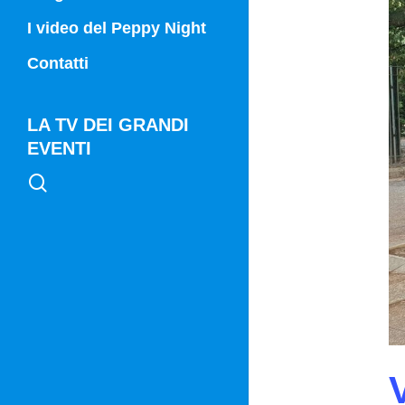
Campania Sport
I video del Peppy Night
Vg21
Contatti
Vg21 Mattina
LA TV DEI GRANDI
EVENTI
search