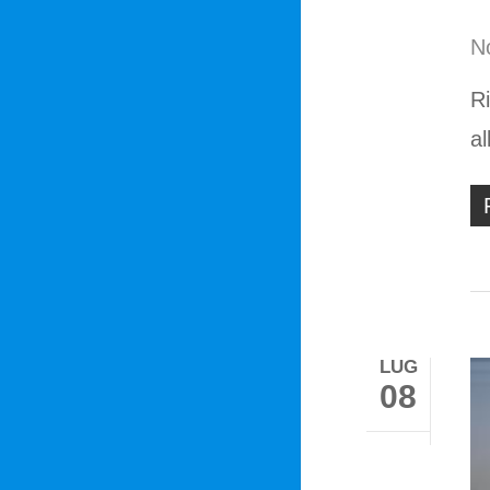
No
Ri
a
LUG
08