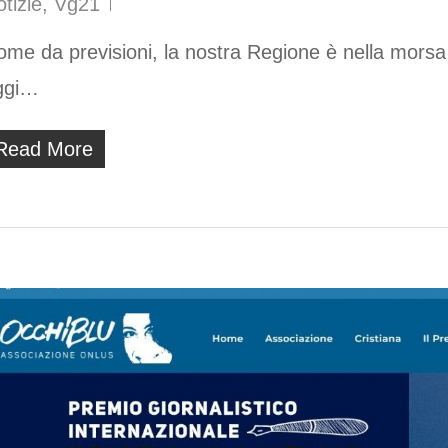
tizie
,
Vg21
me da previsioni, la nostra Regione è nella morsa 
ggi…
Read More