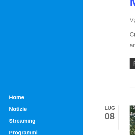
V
Cr
a
Home
LUG
Notizie
08
Streaming
Programmi