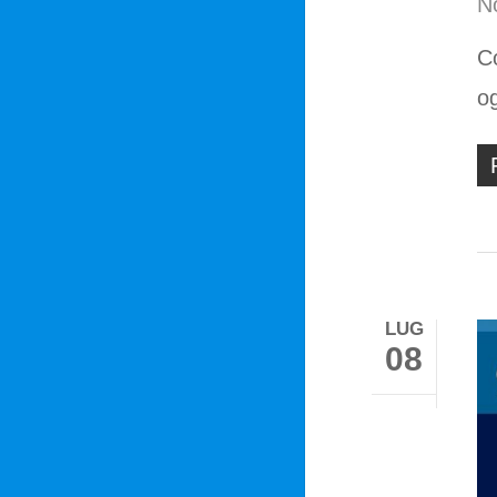
No
Co
o
LUG
08