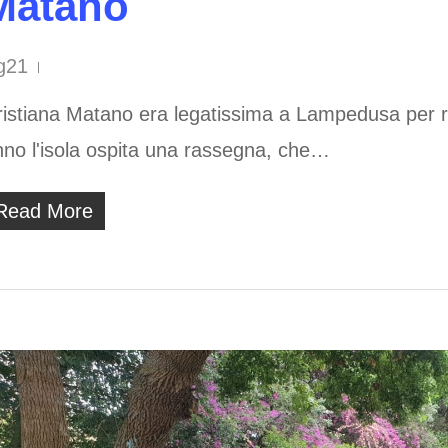
Matano
g21
istiana Matano era legatissima a Lampedusa per ra
nno l'isola ospita una rassegna, che…
Read More