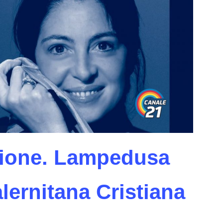
azione. Lampedusa
alernitana Cristiana