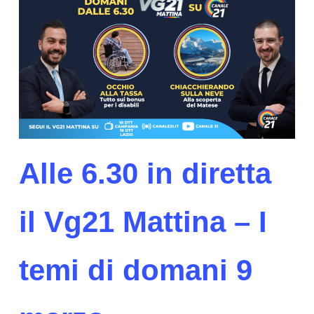
Alle 6.30 in diretta
il Vg21 Mattina – I
temi di domani 9