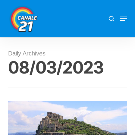
Skip
search
Menu
to
main
content
Daily Archives
08/03/2023