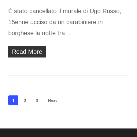
È stato cancellato il murale di Ugo Russo,
15enne ucciso da un carabiniere in
borghese la notte tra…
Read More
1
2
3
Next