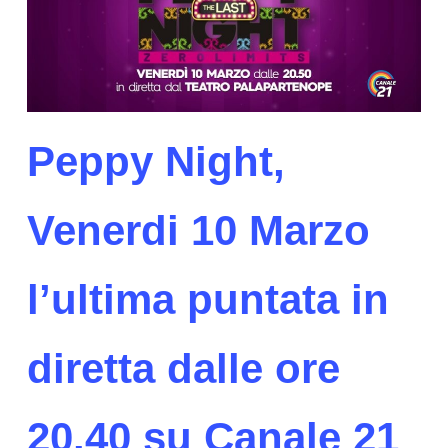
Peppy Night,
Venerdi 10 Marzo
l’ultima puntata in
diretta dalle ore
20.40 su Canale 21