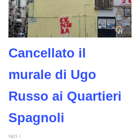
Cancellato il
murale di Ugo
Russo ai Quartieri
Spagnoli
Vg21